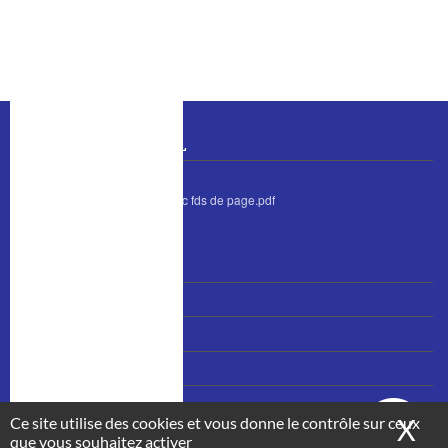
o
I
k
n
BULLETIN MUNICIPAL
bulletin juin 2026 avec fds de page.pdf
MENU
Nous contacter
PIED
Accès et plan
DE
PAGE
Mentions légales
Plan du site
Ce site utilise des cookies et vous donne le contrôle sur ceux
X
Ma
que vous souhaitez activer