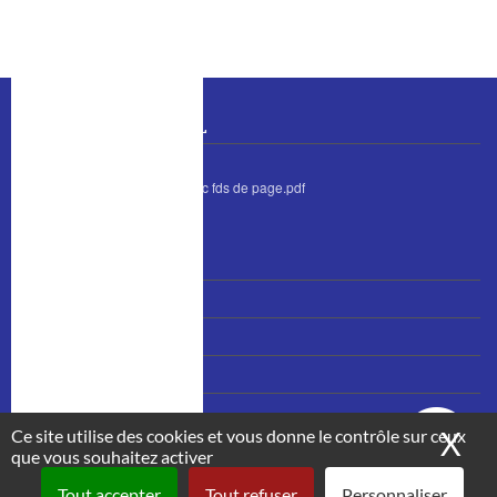
BULLETIN MUNICIPAL
bulletin juin 2026 avec fds de page.pdf
MENU
Nous contacter
PIED
Accès et plan
DE
PAGE
Mentions légales
Plan du site
Ce site utilise des cookies et vous donne le contrôle sur ceux
X
Ma
que vous souhaitez activer
Tout accepter
Tout refuser
Personnaliser