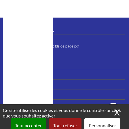
BULLETIN MUNICIPAL
bulletin juin 2026 avec fds de page.pdf
MENU
Nous contacter
PIED
Accès et plan
DE
PAGE
Mentions légales
Plan du site
Ce site utilise des cookies et vous donne le contrôle sur ceux
X
Ma
que vous souhaitez activer
Tout accepter
Tout refuser
Personnaliser