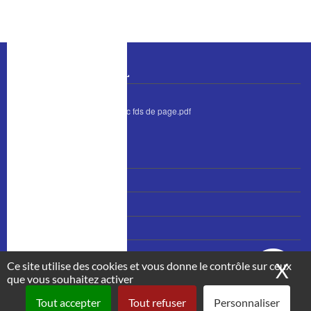
BULLETIN MUNICIPAL
bulletin juin 2026 avec fds de page.pdf
MENU
Nous contacter
PIED
Accès et plan
DE
PAGE
Mentions légales
Plan du site
Ce site utilise des cookies et vous donne le contrôle sur ceux
X
Ma
que vous souhaitez activer
Tout accepter
Tout refuser
Personnaliser