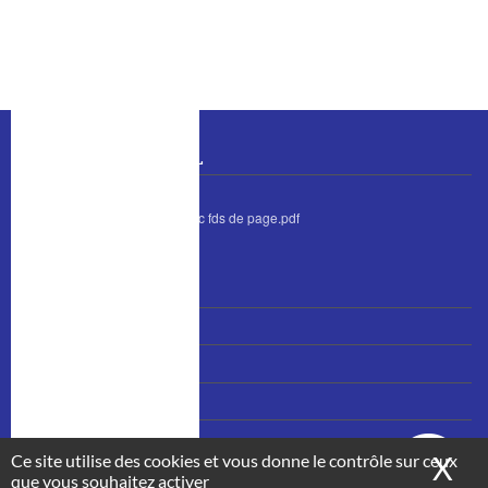
o
I
k
n
BULLETIN MUNICIPAL
bulletin juin 2026 avec fds de page.pdf
MENU
Nous contacter
PIED
Accès et plan
DE
PAGE
Mentions légales
Plan du site
Ce site utilise des cookies et vous donne le contrôle sur ceux
X
Ma
que vous souhaitez activer