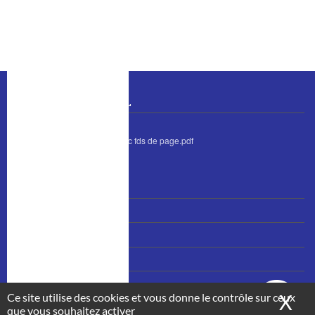
o
I
k
n
BULLETIN MUNICIPAL
bulletin juin 2026 avec fds de page.pdf
MENU
Nous contacter
PIED
Accès et plan
DE
PAGE
Mentions légales
Plan du site
Ce site utilise des cookies et vous donne le contrôle sur ceux
X
Ma
que vous souhaitez activer