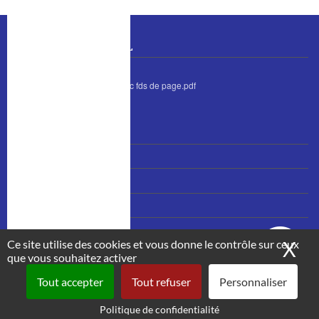
BULLETIN MUNICIPAL
bulletin juin 2026 avec fds de page.pdf
MENU
Nous contacter
PIED
Accès et plan
DE
PAGE
Mentions légales
Plan du site
Ce site utilise des cookies et vous donne le contrôle sur ceux
X
Ma
que vous souhaitez activer
Tout accepter
Tout refuser
Personnaliser
Politique de confidentialité