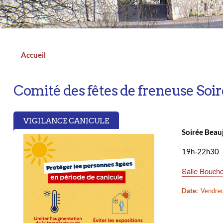
n
a
d
t
i
I
l
n
Accueil
Fil
d'Ariane
Comité des fêtes de freneuse Soir
VIGILANCE CANICULE
Soirée Beau
19h-22h30
Salle Boucho
Date
Vendre