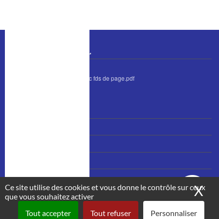
BULLETIN MUNICIPAL
bulletin juin 2026 avec fds de page.pdf
MENU
Nous contacter
PIED
Accès et plan
DE
PAGE
Mentions légales
Plan du site
Ce site utilise des cookies et vous donne le contrôle sur ceux
X
Ma
que vous souhaitez activer
Tout accepter
Tout refuser
Personnaliser