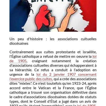
Un peu d'histoire : les associations cultuelles
diocésaines
Contrairement aux cultes protestante et israélite,
l'Église catholique a refusé de mettre en oeuvre la
loi
de 1905
, craignant notamment la création
d'associations cultuelles diverses qui échapperaient à
sa hiérarchie. Ce refus a conduit à l'adoption en
urgence de la
loi du 2 janvier 1907 concernant
l'exercice public des cultes,
qui a crée des associations
dites "mixtes". Ce n'est toutefois qu'en 1923-24, après
accord entre le Vatican et la France, que l'Église
catholique a trouvé son organisation définitive dans
le cadre d'associations diocésaines dotées de statuts
types, dont le Conseil d'État a jugé dans un avis de
1923 qu'ils étaient "compatibles" avec la
loi de 1905
.