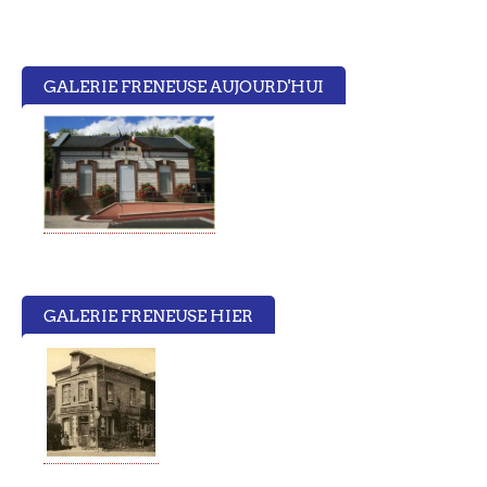
13
14
GALERIE FRENEUSE AUJOURD'HUI
15
16
17
18
GALERIE FRENEUSE HIER
19
20
21
22