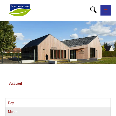
Panneau de gestion des cookies
Accueil
Fil
d'Ariane
Day
Primary
Month
tabs