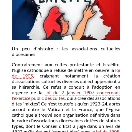
Un peu d'histoire : les associations cultuelles
diocésaines
Contrairement aux cultes protestante et israélite,
l'Église catholique a refusé de mettre en oeuvre la
loi
de 1905
, craignant notamment la création
d'associations cultuelles diverses qui échapperaient à
sa hiérarchie. Ce refus a conduit à l'adoption en
urgence de la
loi du 2 janvier 1907 concernant
l'exercice public des cultes,
qui a crée des associations
dites "mixtes". Ce n'est toutefois qu'en 1923-24, après
accord entre le Vatican et la France, que l'Église
catholique a trouvé son organisation définitive dans
le cadre d'associations diocésaines dotées de statuts
types, dont le Conseil d'État a jugé dans un avis de
1923 qu'ils étaient "compatibles" avec la
loi de 1905
.