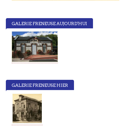
13
14
GALERIE FRENEUSE AUJOURD'HUI
15
16
17
18
GALERIE FRENEUSE HIER
19
20
21
22