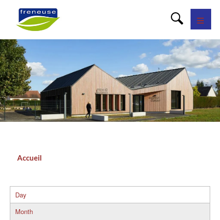
Panneau de gestion des cookies
Accueil
Fil
d'Ariane
Day
Primary
Month
tabs